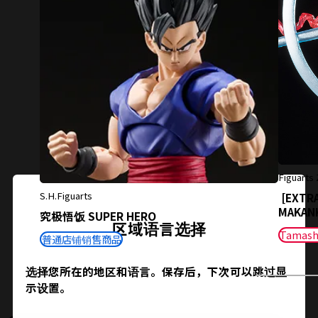
Figuarts
关闭
S.H.Figuarts
[EXTRA
MAKAN
究极悟饭 SUPER HERO
区域语言选择
Tamash
普通店铺销售商品
选择您所在的地区和语言。保存后，下次可以跳过显
示设置。