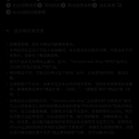
到外部站点 
职业招聘信息
网站地图
网站使用条款
隐私政策
Web辅助功能策略
显示版式格式表
图像是图像。图片与商品可能略有差异。
©ダイナミック企画
©石森プロ・東映
©創通・サンライズ
© 東映
本网站现在正在引导输入机器翻译。有关固有名词和语法等，可能会有不同
© 東映アニメーション
© 東北新社
© 石森プロ/SMEビジュアルワークス・BT
的表示，请事先了解后再使用。
© 2001永井豪/ダイナミック企画・光子力研究所
部分产品未在本网站上展示。此外，“Tamashii web shop”所列产品均为
© 石森プロ・テレビ朝日・ADK EM・東映
2012年7月及之后生产的产品。
©ダイナミック企画・東映アニメーション
©創通・サンライズ・MBS
根销商品不同，可能已经停止生产和销。此外，还有其他的消息，敬请谅
© DANCOUGA Partner
©カラー/Project Eva.
解。
© 2001 石森プロ・テレビ朝日・ADK・東映
这首歌原产于日本。如果您在日本以外的地方收听，请联系当地新闻台或媒
© Sammy2000© Sammy2001© Sammy2002
© NTV
体。普通售票处票价“商品价格：（含税）”，“魂商店”票价“商品价格（含
©バード・スタジオ/集英社・東映アニメーション
© YAMASA
税）”。
©車田正美/集英社・東映アニメーション
© Sammy 2001© Sammy 2002
本商品可以提供购买时，“Tamashii web shop”上较提示的“立即购买”按书
© Sammy© 本宮ひろ志/集英社/CIA
© 2004 ARUZE CORP,
可以让您直接将心脏时刻的商品添加到家里“PREMIUM BANDAI”的购买物品
© SANYO BUSSAN CO.,LTD
© 1988 マッシュルーム/アキラ製作委員会
车中。在访谈量高峰期，该按告诉可能不会显示，或者即使可以访问，网页
© BANDAI 2002
也可能无法正常显示。对此造成的不便，我们深表歉意，请稍候再试。此
© DAITOGIKEN,INC.© NET© オリンピア© HEIWA© Aristocrat© タツノコプ
外，请注意，该功能可能因保护或您的设备设施而无法正常工作。如果您在
iPhone上遇到到非日本地区设施的“立即购买”，根据无法使用的情况，请看
ロ© BANPRESTO
在显示器设施设置中关闭“阻止跨站追踪”功能，您可以解决问题。
© 大友克洋・マッシュルーム / STEAMBOY製作委員会
© 2004 大友克洋・マッシュルーム / STEAMBOY製作委員会