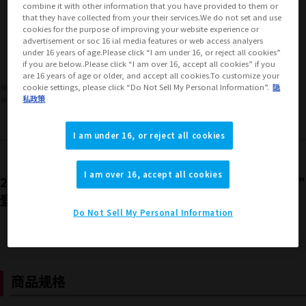
combine it with other information that you have provided to them or
that they have collected from your their services.We do not set and use
JAPAN
ASIA
USA
cookies for the purpose of improving your website experience or
(打开模式)
(打开模式)
(打开模式)
advertisement or soc 16 ial media features or web access analyers
EMEA
LATAM
under 16 years of age.Please click “I am under 16, or reject all cookies”
(打开模式)
(打开模式)
if you are below..Please click “I am over 16, accept all cookies” if you
are 16 years of age or older, and accept all cookies.To customize your
※本商品的对象年龄在15岁以上。
cookie settings, please click “Do Not Sell My Personal Information”.
隐
私政策
※以上为日本的发售信息。请查看销售地区详细信息以了解各地区的销售情况。
I am under 16, or reject all cookies
I am over 16, accept all cookies
2022 年上映的电影《龙珠超：超级人造人》中，“比克”
登场。
Do Not Sell My Personal Information
商品规格