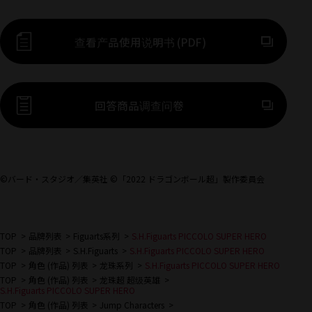
查看产品使用说明书 (PDF)
到外部站点 (在新选项卡中
回答商品调查问卷
©バード・スタジオ／集英社 ©「2022 ドラゴンボール超」製作委員会
TOP
品牌列表
Figuarts系列
S.H.Figuarts PICCOLO SUPER HERO
TOP
品牌列表
S.H.Figuarts
S.H.Figuarts PICCOLO SUPER HERO
TOP
角色 (作品) 列表
龙珠系列
S.H.Figuarts PICCOLO SUPER HERO
TOP
角色 (作品) 列表
龙珠超 超级英雄
S.H.Figuarts PICCOLO SUPER HERO
TOP
角色 (作品) 列表
Jump Characters