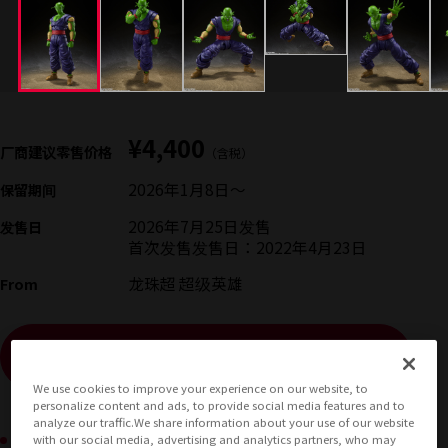
¥4,400
厂商建议零售价格
（含税）
2026年1月8日
〜
保留期间
2026年7月25日
发售
发售日
首次发售发售日：2022年4月23日
龙珠超 超级英雄
From
(打开模式)
查看销售网站
We use cookies to improve your experience on our website, to
personalize content and ads, to provide social media features and to
analyze our traffic.We share information about your use of our website
商品可购买区域
with our social media, advertising and analytics partners, who may