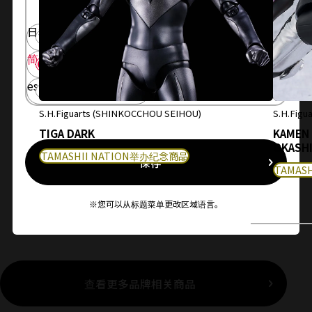
日本語
English
简体中文
繁體中文
español
S.H.Figuarts (SHINKOCCHOU SEIHOU)
S.H.Figua
TIGA DARK
KAMEN
OKASHI
TAMASHII NATION举办纪念商品
保存
TAMAS
※您可以从标题菜单更改区域语言。
查看更多品牌相关商品