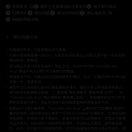
前往外部網站（將開啟新分頁）
客服專頁
關於不正當商品的注意事項
電子郵件雜誌
前往外部網站
招聘資訊
網站地圖
網站使用條款
隱私權政策
網路無障礙規範
顯示版權列表
附圖僅供參考，可能與商品存在差異。
©ダイナミック企画
©石森プロ・東映
©創通・サンライズ
© 東映
本網站使用機器翻<ORG9>，在既定名詞或語法上可能出現不統一或非常規
© 東映アニメーション
© 東北新社
© 石森プロ/SMEビジュアルワークス・BT
範的用語，請見諒。
© 2001永井豪/ダイナミック企画・光子力研究所
部分商品不會刊登在本站中。除此之外，本站中所刊的“Tamashii web
© 石森プロ・テレビ朝日・ADK EM・東映
shop”商品均為2012年7月以後發行的商品。
©ダイナミック企画・東映アニメーション
©創通・サンライズ・MBS
根據商品不同，可能出現已經捆綁銷售的情況。此外，記載的資料也有可能
© DANCOUGA Partner
©カラー/Project Eva.
更進一步，敬請見諒。
© 2001 石森プロ・テレビ朝日・ADK・東映
網頁中以日本地區的發佈日期和價格來標示。關在日本以外地區的發售日，
© Sammy2000© Sammy2001© Sammy2002
© NTV
請洽詢各銷售網點或店鋪。“一般店鋪”商品價格為“建議零價 (含稅) ”，而
©バード・スタジオ/集英社・東映アニメーション
© YAMASA
“Tamashii web shop”商品價格為“實際價 (含稅) ”。原因網頁配合現行的消
©車田正美/集英社・東映アニメーション
© Sammy 2001© Sammy 2002
費稅金額進行標示，因此該規格可能與銷售當時的價格有所不同。
© Sammy© 本宮ひろ志/集英社/CIA
© 2004 ARUZE CORP,
當商品可以提供購買時，“Tamashii web shop”上顯示的“立即購買”按鈕可
© SANYO BUSSAN CO.,LTD
© 1988 マッシュルーム/アキラ製作委員会
讓您直接將心儀的商品加入賣家“PREMIUM BANDAI”的購物車。在網頁訪問
© BANDAI 2002
高峰期時，該按鈕可能不會顯示，或者立即使可以訪問網頁，頁面也可能無
© DAITOGIKEN,INC.© NET© オリンピア© HEIWA© Aristocrat© タツノコプ
法正常顯示。造成您的不便我們深表隨意，若遇到上述情況，請您稍後再
試。此外，該功能也可因維護作業，或您的設備設定而無法律正常運行，請
ロ© BANPRESTO