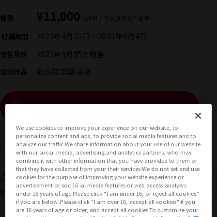
¥11,000
售價
（含稅 / 不含運費及手續費）
2023年4月21日
〜
2023年6月4日
訂購期間
2023年9月
預定發售
發售月份
龍珠超 超級英雄
登場作品
（顯示彈出視窗）
查看販售網站
We use cookies to improve your experience on our website, to
personalize content and ads, to provide social media features and to
analyze our traffic.We share information about your use of our website
已結束販售
with our social media, advertising and analytics partners, who may
combine it with other information that you have provided to them or
that they have collected from your their services.We do not set and use
可獲得的哩程數：110哩
cookies for the purpose of improving your website experience or
advertisement or soc 16 ial media features or web access analyers
前往外部網站（將開啟
加入CLUB TAMASHII MEMBERS可獲取哩程數並獲得優惠券！
under 16 years of age.Please click “I am under 16, or reject all cookies”
if you are below..Please click “I am over 16, accept all cookies” if you
are 16 years of age or older, and accept all cookies.To customize your