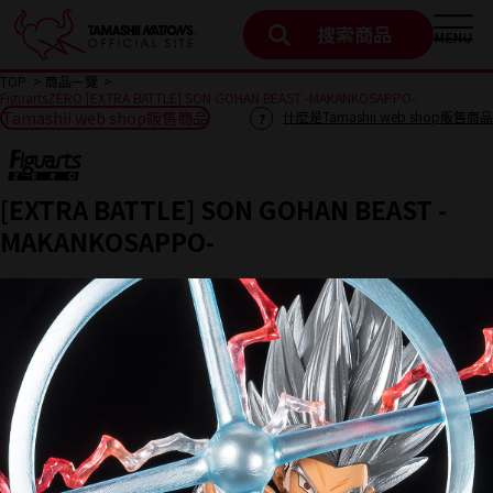
搜索商品
MENU
TOP
商品一覽
FiguartsZERO [EXTRA BATTLE] SON GOHAN BEAST -MAKANKOSAPPO-
Tamashii web shop販售商品
什麼是Tamashii web shop販售商品
[EXTRA BATTLE] SON GOHAN BEAST -
MAKANKOSAPPO-