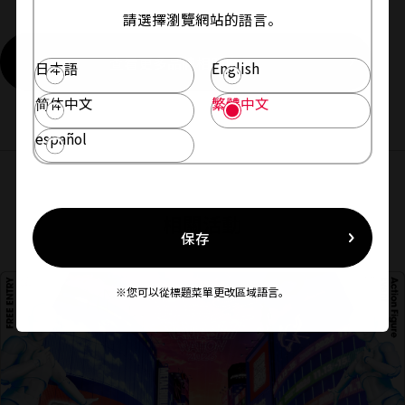
請選擇瀏覽網站的語言。
查看更多品牌相關商品
日本語
English
简体中文
繁體中文
español
相關活動
保存
※您可以從標題菜單更改區域語言。