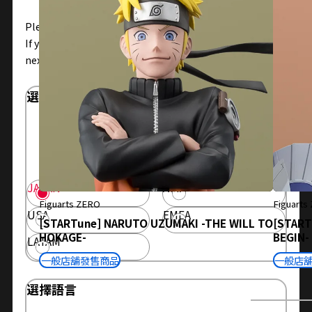
Please select the area you live in and your language.
If you save, you can skip the display settings from the
next time.
選擇區域
請選擇您居住的地區。
顯示選定區域的信息。
JAPAN
ASIA
Figuarts ZERO
Figuarts
USA
EMEA
[STARTune] NARUTO UZUMAKI -THE WILL TO
[START
HOKAGE-
BEGIN-
LATAM
一般店舖發售商品
一般店
選擇語言