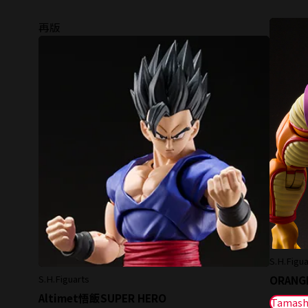
再版
S.H.Figua
S.H.Figuarts
ORANGE
Altimet悟飯SUPER HERO
Tamash