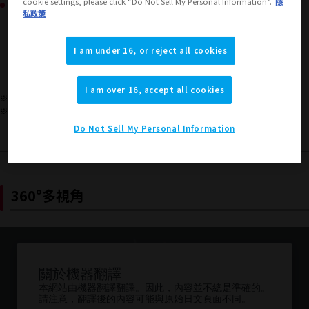
可購買的地區
cookie settings, please click “Do Not Sell My Personal Information”.
隱
私政策
JAPAN
ASIA
USA
（顯示彈出視窗）
（顯示彈出視窗）
（顯示彈出視窗）
I am under 16, or reject all cookies
EMEA
LATAM
（顯示彈出視窗）
（顯示彈出視窗）
I am over 16, accept all cookies
※本商品的適用年齡層為15歲以上人士。
※上述發售資訊僅適用於日本地區，日本以外地區的販售情況，請查詢各地區資訊。
Do Not Sell My Personal Information
360°多視角