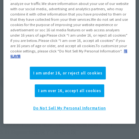
analyze our traffic.We share information about your use of our website
with our social media, advertising and analytics partners, who may
JAPAN
ASIA
USA
combine it with other information that you have provided to them or
（顯示彈出視窗）
（顯示彈出視窗）
（顯示彈出視窗）
that they have collected from your their services.We do not set and use
EMEA
LATAM
cookies for the purpose of improving your website experience or
（顯示彈出視窗）
（顯示彈出視窗）
advertisement or soc 16 ial media features or web access analyers
under 16 years of age.Please click “I am under 16, or reject all cookies”
※本商品的適用年齡層為15歲以上人士。
if you are below..Please click “I am over 16, accept all cookies” if you
※上述發售資訊僅適用於日本地區，日本以外地區的販售情況，請查詢各地區資訊。
are 16 years of age or older, and accept all cookies.To customize your
cookie settings, please click “Do Not Sell My Personal Information”.
隱
私政策
其他販售時間表
I am under 16, or reject all cookies
查看再販售商品
I am over 16, accept all cookies
Do Not Sell My Personal Information
從2022年上映的電影《龍珠超 超級英雄》中，
S.H.Figuarts出現了“終極悟飯”。