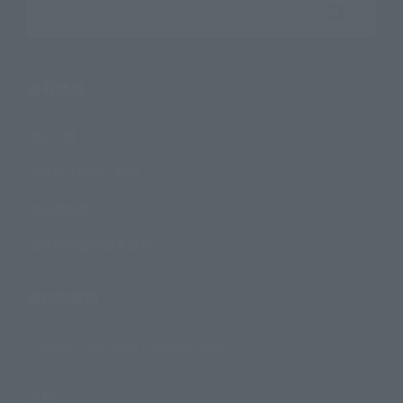
按關鍵字搜索站點
搜尋商品
商品一覽
按角色（作品）搜尋
按品牌搜尋
按各月發售時間表搜尋
商店與服務
TAMASHII NATIONS Concept Shop
活動