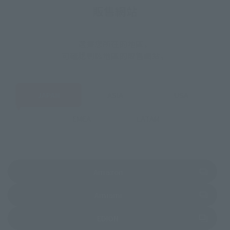
販售網站
選擇您所在的地區，
可確認到該地區的販售網站。
JAPAN
ASIA
USA
EMEA
LATAM
前往外部網站（將開啟新分頁）
Amazon
前往外部網站（將開啟新分頁）
Amiami
前往外部網站（將開啟新分頁）
EDION