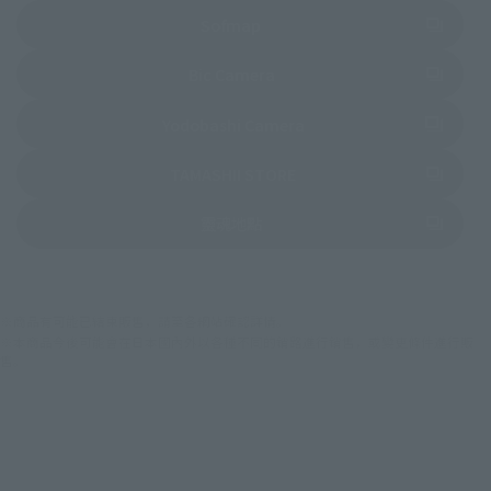
前往外部網站（將開啟新分頁）
Sofmap
前往外部網站（將開啟新分頁）
Bic Camera
前往外部網站（將開啟新分
Yodobashi Camera
前往外部網站（將開啟新分
TAMASHII STORE
前往外部網站（將開啟新分頁）
靈魂地點
※商品有可能已結束販售，請至各網站確認詳情。
※本商品今後可能會在日本國內外以各種不同的銷路進行銷售，或變更條件進行販
售。