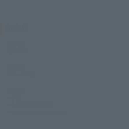
商品規格
商品尺寸
約140mm
商品材質
PVC、ABS製
套組內容
・本體
・交換用表情配件 2種
・交換用手部配件 左右各3種