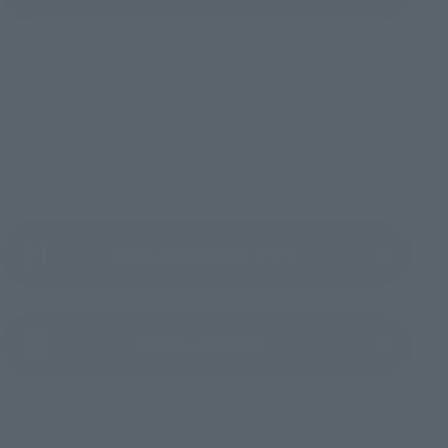
衹購買者
查看產品使用說明書 (PDF)
前往外部網站（將開啟新
回答商品調查問卷