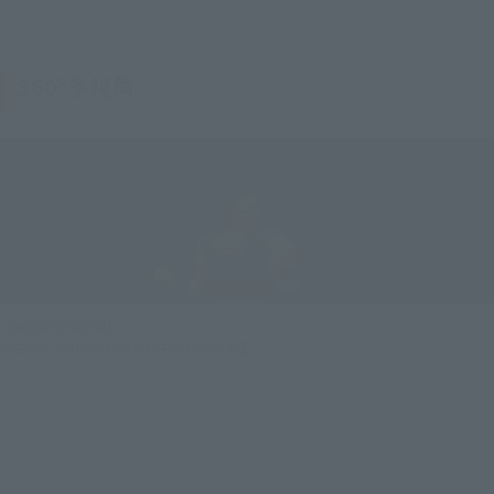
360°多視角
【用智能手機瀏覽】
請在iOS·Android的瀏覽器中左右滑動畫面。