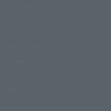
商品使用說明書
商品問卷調查
聯絡方式一覽
For Overseas Customers
經銷商和相關人員專用網站
關於TAMASHII NATIONS
關於TAMASHII NATIONS的永續性發展
重要公告