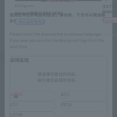
S.H.Figuarts
[EXTRA
MAKAN
Altimet悟飯SUPER HERO
選擇您所在的地區和語言。保存後，下次可以跳過顯
Tamash
示設置。
一般店舖發售商品
Please select the area you live in and your language.
If you save, you can skip the display settings from the
next time.
查看更多同作品的相關商品
選擇區域
請選擇您居住的地區。
顯示選定區域的信息。
JAPAN
ASIA
S.H.Figuarts品牌商品
USA
EMEA
LATAM