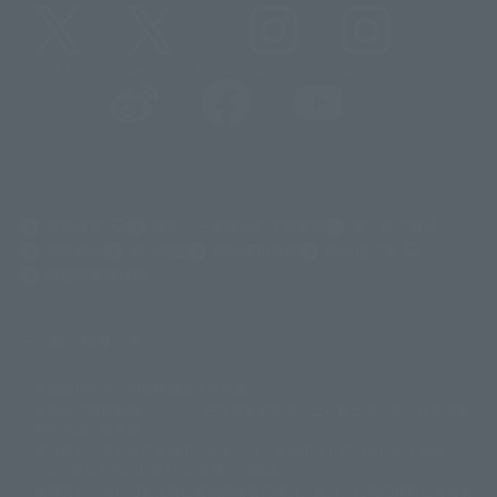
@t_features
@gundam_tamashii
@instamashii
@instamashii_robot
前往外部網站（將開啟新分頁）
客服專頁
關於不正當商品的注意事項
電子郵件雜誌
前往外部網站
招聘資訊
網站地圖
網站使用條款
隱私權政策
網路無障礙規範
顯示版權列表
附圖僅供參考，可能與商品存在差異。
©ダイナミック企画
©石森プロ・東映
©創通・サンライズ
© 東映
本網站使用機器翻<ORG9>，在既定名詞或語法上可能出現不統一或非常規
© 東映アニメーション
© 東北新社
© 石森プロ/SMEビジュアルワークス・BT
範的用語，請見諒。
© 2001永井豪/ダイナミック企画・光子力研究所
部分商品不會刊登在本站中。除此之外，本站中所刊的“Tamashii web
© 石森プロ・テレビ朝日・ADK EM・東映
shop”商品均為2012年7月以後發行的商品。
©ダイナミック企画・東映アニメーション
©創通・サンライズ・MBS
根據商品不同，可能出現已經捆綁銷售的情況。此外，記載的資料也有可能
© DANCOUGA Partner
©カラー/Project Eva.