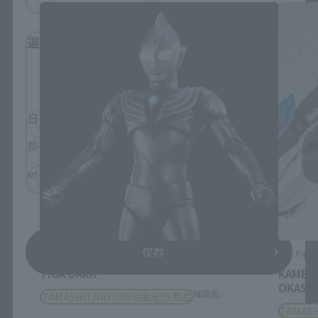
選擇語言
請選擇瀏覽網站的語言。
日本語
English
简体中文
繁體中文
español
保存
S.H.Figuarts (SHINKOCCHOU SEIHOU)
S.H.Figua
TIGA DARK
KAMEN
OKASHI
※您可以從標題菜單更改區域語言。
TAMASHII NATION活動紀念商品
TAMAS