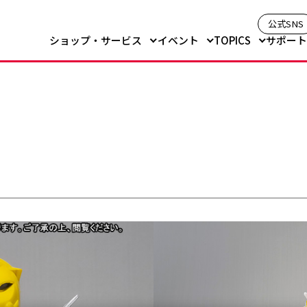
公式SNS
ショップ・サービス
イベント
TOPICS
サポー
モーダルを開く）
¥3,850
販売価格
予約期間
2014年1月24
発送月
2014年6月
発