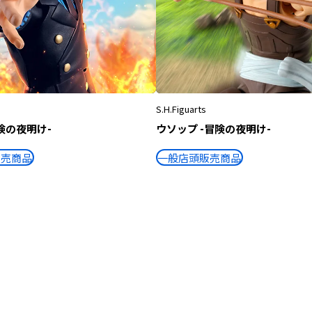
S.H.Figuarts
険の夜明け-
ウソップ -冒険の夜明け-
販売商品
一般店頭販売商品