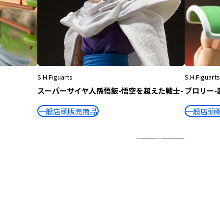
S.H.Figuarts
S.H.Figuarts
スーパーサイヤ人孫悟飯-悟空を超えた戦士-
ブロリー-
一般店頭販売商品
一般店頭