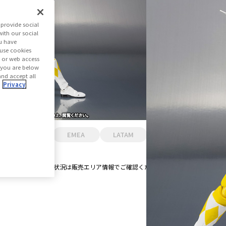
（モーダルを開く）
provide social
トを見る
with our social
u have
 use cookies
：38マイル
s or web access
if you are below
外部サイトへ（新しいタブで開きます）
Sでマイルを貯めてクーポンゲット！
and accept all
.
Privacy
ア
USA
EMEA
LATAM
です。
です。各国での販売状況は販売エリア情報でご確認ください。