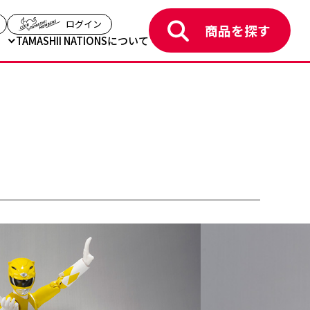
（モーダルを開く）
（モーダルを開く）
ログイン
商品を探す
ト
TAMASHII NATIONSについて
（税込 / 送料・手数料別）
日
～
2014年4月7日
送予定