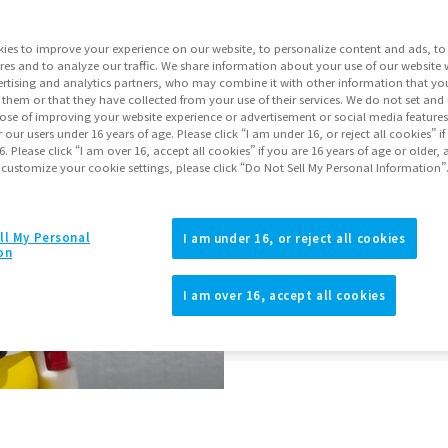
ies to improve your experience on our website, to personalize content and ads, to 
販売サイ
res and to analyze our traffic. We share information about your use of our website 
rtising and analytics partners, who may combine it with other information that yo
 them or that they have collected from your use of their services. We do not set and
獲得魂マイル数
pose of improving your website experience or advertisement or social media feature
r our users under 16 years of age. Please click “I am under 16, or reject all cookies” 
CLUB TAMASHII MEMBER
6. Please click “I am over 16, accept all cookies” if you are 16 years of age or older, 
 customize your cookie settings, please click “Do Not Sell My Personal Information”
商品購入可能エリ
ll My Personal
I am under 16, or reject all cookies
on
JAPAN
ASIA
（モーダルを開く）
I am over 16, accept all cookies
※本商品の対象年齢は15才以上
※記載の情報は日本での発売情報