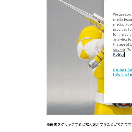
We use cook
media featu
media, adve
provided to
for the pur
analytics fo
the age of 1
cookies. To
Policy
Do Not Se
Informati
※画像をクリックすると拡大表示することができます