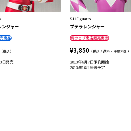
s
S.H.Figuarts
レンジャー
プテラレンジャー
売商品
魂ウェブ商店販売商品
¥3,850
（税込）
（税込 / 送料・手数料別）
13日
発売
2013年6月7日
予約開始
2013年10月
発送予定