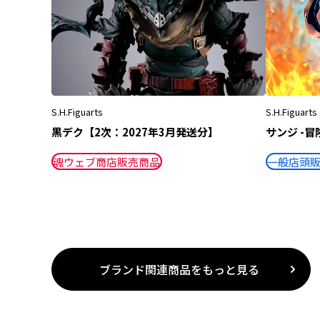
S.H.Figuarts
S.H.Figuarts
黒デク【2次：2027年3月発送分】
サンジ -冒
魂ウェブ商店販売商品
一般店頭
ブランド関連商品をもっと見る