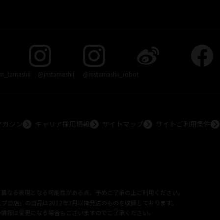
_tamashii
@instamashii
@instamashii_robot
マガジン
キャリア採用情報
サイトマップ
サイトご利用条件
メーション
© 東北新社
© 石森プロ/SMEビジュアルワークス・BT
© 2001永井豪/
、異なる表現となる可能性がある点、予めご了承の上ご利用ください。
UGA Partner
©カラー/Project Eva.
© 2001 石森プロ・テレビ朝日・ADK・東映
© S
ブ商店」の商品は2012年7月以降発送のものを収録しております。
英社・東映アニメーション
© Sammy 2001© Sammy 2002
© Sammy© 本宮ひろ志/集
INC.© NET© オリンピア© HEIWA© Aristocrat© タツノコプロ© BANPRESTO
© 大友
の情報は変更になる場合もございますのでご了承ください。