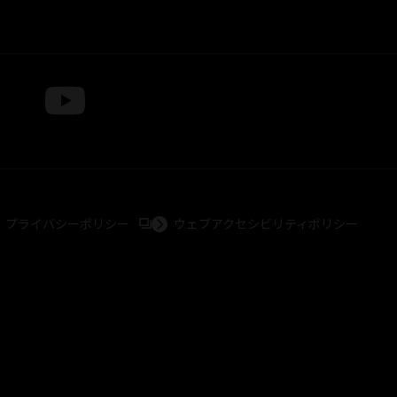
外部サイトへ（新しいタブで開きます）
プライバシーポリシー
ウェブアクセシビリティポリシー
ダイナミック企画・光子力研究所
© 石森プロ・テレビ朝日・ADK EM・東映
ammy2000© Sammy2001© Sammy2002
© NTV
英社/CIA
© 2004 ARUZE CORP,
© SANYO BUSSAN CO.,LTD
克洋・マッシュルーム / STEAMBOY製作委員会