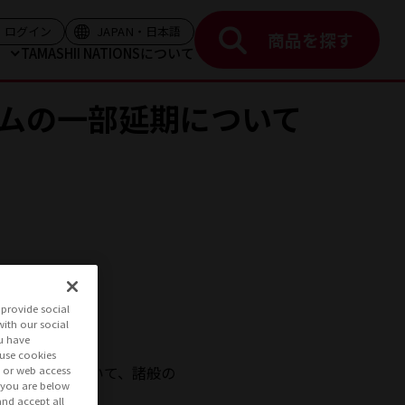
く）
（モーダルを開く）
（モーダルを開く）
ログイン
JAPAN・日本語
商品を探す
ト
TAMASHII NATIONSについて
テムの一部延期について
provide social
with our social
u have
 use cookies
下記の商品について、諸般の
s or web access
if you are below
and accept all