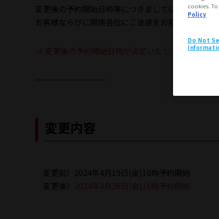
cookies. To
変更後の予約開始日時等につきましては、決定し次
Policy
お客様ならびに関係各位にご迷惑をお掛けしますこ
Do Not Se
Informati
⇒ 変更後の予約開始日時が決定いたしました。
－－－－－－－－－
変更内容
　変更前）2024年4月19日(金)16時予約開始
　変更後）
2024年4月26日(金)16時予約開始