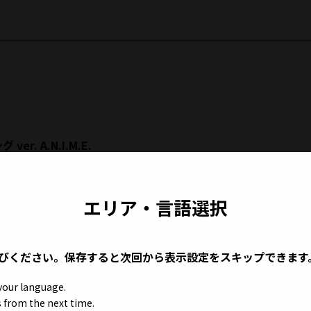
er. A.N.I.M.E.
エリア・言語選択
予約開始日時あるいは「予約受付中」という表記で商品情報を
びください。保存すると次回から表示設定をスキップできます
は、予定通り予約開始いたします。
 your language.
」にてご確認下さい。
gs from the next time.