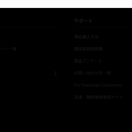
サポート
覧
商品購入方法
ラリー一覧
商品取扱説明書
商品アンケート
お問い合わせ先一覧
For Overseas Customers
流通・関係者様専用サイト