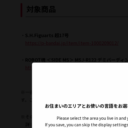
対象商品
・
S.H.Figuarts 超17号
https://p-bandai.jp/item/item-1000209012/
・
ROBOT魂 ＜SIDE MS＞ MSJ-R122 デミバーディング v
https://p-bandai.jp/item/item-1000209011/
※一部ウェブサイトや誌面上の表記にて、変更前の
す。ご了承ください。
お住まいのエリアとお使いの言語をお選
※その他の4月19日(金)予約開始予定商品について
Please select the area you live in and
詳しくは、プレミアムバンダイ内「魂ウェブ商店
If you save, you can skip the display settin