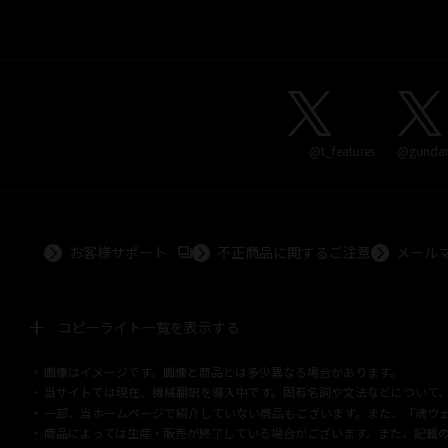
@t_features
@gundam
外部サイトへ（新しいタブで開きます）
お客様サポート
不正商品に関するご注意
メール
コピーライト一覧を表示する
画像はイメージです。画像と商品とは多少異なる場合があります。
©ダイナミック企画
©石森プロ・東映
©創通・サンライズ
© 東映
© 東映アニ
当サイトでは現在、機械翻訳を導入中です。固有名詞や文法などについて
©ダイナミック企画・東映アニメーション
©創通・サンライズ・MBS
© DANCO
一部、当ホームページで紹介していない商品もございます。また、「魂ウェ
©バード・スタジオ/集英社・東映アニメーション
© YAMASA
©車田正美/集
© 1988 マッシュルーム/アキラ製作委員会
© BANDAI 2002
© DAITOGIKEN,
商品によっては生産・販売が終了している場合がございます。また、記載