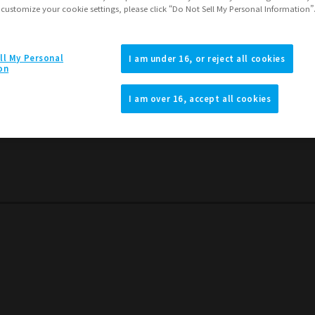
 customize your cookie settings, please click “Do Not Sell My Personal Information”
第「魂ウェブ商店」ならびに魂ネイションズ公式SNS等でお知
とをお詫び申し上げます。
ll My Personal
I am under 16, or reject all cookies
on
I am over 16, accept all cookies