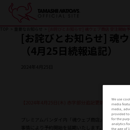
TOP
重要なお知らせ
[お詫びとお知らせ] 魂ウェブ商店 受注開始
[お詫びとお知らせ] 魂
（4月25日続報追記）
2024年4月25日
We use cook
【2024年4月25日(木) 赤字部分追記更新】
media featu
media, adve
provided to
プレミアムバンダイ内「魂ウェブ商店」にて2024年
for the pur
analytics fo
事情により予約開始を延期いたします。
the age of 1