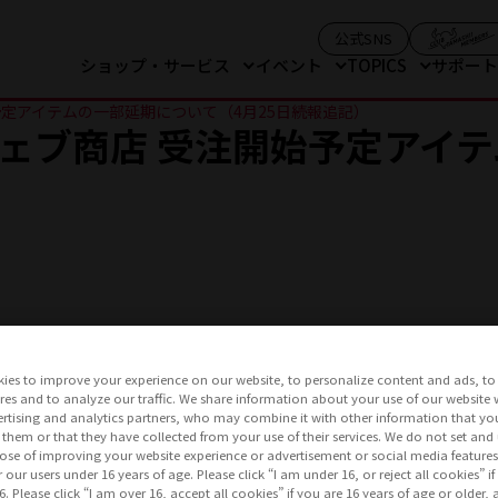
（モーダルを開
公式SNS
ショップ・サービス
イベント
TOPICS
サポー
予定アイテムの一部延期について（4月25日続報追記）
ウェブ商店 受注開始予定アイ
ies to improve your experience on our website, to personalize content and ads, to 
res and to analyze our traffic. We share information about your use of our website 
rtising and analytics partners, who may combine it with other information that yo
 them or that they have collected from your use of their services. We do not set and
4月19日(金)より予約受付開始予定として告知しておりました
pose of improving your website experience or advertisement or social media feature
r our users under 16 years of age. Please click “I am under 16, or reject all cookies” 
6. Please click “I am over 16, accept all cookies” if you are 16 years of age or older, 