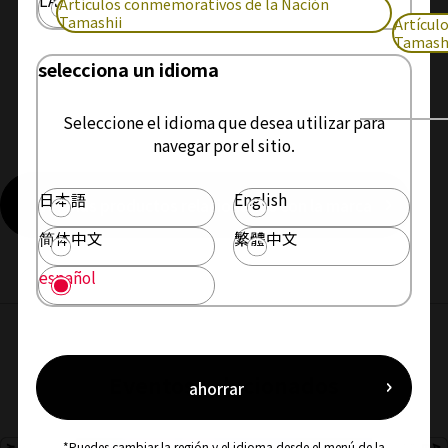
Artículos conmemorativos de la Nación
Tamashii
Artícul
Tamash
selecciona un idioma
Seleccione el idioma que desea utilizar para
navegar por el sitio.
日本語
English
Ver más productos relacionados con la marca
简体中文
繁體中文
español
Eventos relacionados
ahorrar
*Puedes cambiar la región y el idioma desde el menú de la