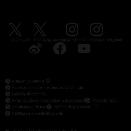
@t_features
@gundam_tamashii
@ instamashii
@instamashii_robot
(Se abre en una pestaña nueva)
Atención al cliente
Advertencia sobre productos falsificados
Boletín electrónico
Información de reclutamiento profesional
Mapa del sitio
(Se abre en una pesta
Condiciones de uso
Política de privacidad
Política de accesibilidad web
Mostrar lista de derechos de autor