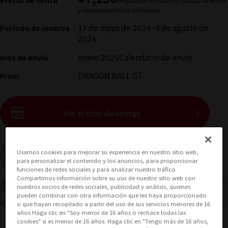
(Impuestos incluidos / Gastos de envío
y manipulación no incluidos)
17 de mayo de 2024
~
4 de agosto de
Período de reserva
2024
enero 2025
Calendario de envío
mes de envío
DRAGON BALL GT
From
(Abrir ventana modal)
Ver el sitio de ventas
Usamos cookies para mejorar su experiencia en nuestro sitio web,
Fin de la venta
para personalizar el contenido y los anuncios, para proporcionar
funciones de redes sociales y para analizar nuestro tráfico
Compartimos información sobre su uso de nuestro sitio web con
Millas Soul ganadas: 71 millas
nuestros socios de redes sociales, publicidad y análisis, quienes
pueden combinar con otra información que les haya proporcionado
(Se abre en una pest
¡Gana millas y obtén cupones con CLUB TAMASHII MEMBERS!
o que hayan recopilado a partir del uso de sus servicios menores de 16
años Haga clic en "Soy menor de 16 años o rechace todas las
cookies" si es menor de 16 años. Haga clic en "Tengo más de 16 años,