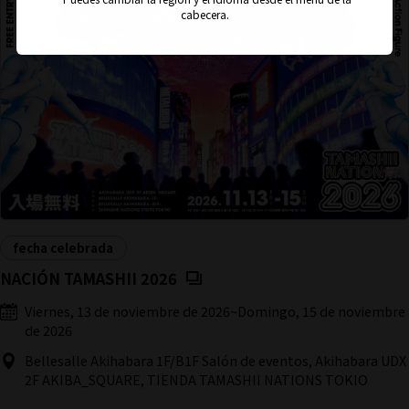
cabecera.
fecha celebrada
(Se abre en una pestaña nueva
NACIÓN TAMASHII 2026
Viernes, 13 de noviembre de 2026
~
Domingo, 15 de noviembre
de 2026
Bellesalle Akihabara 1F/B1F Salón de eventos, Akihabara UDX
2F AKIBA_SQUARE, TIENDA TAMASHII NATIONS TOKIO