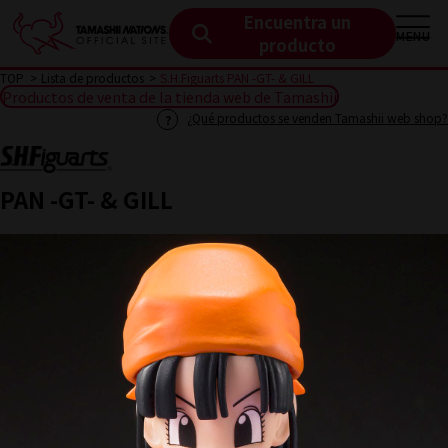
Encuentra un
MENU
producto
TOP
Lista de productos
S.H.Figuarts PAN -GT- & GILL
Productos de venta de la tienda web de Tamashii
¿Qué productos se venden Tamashii web shop?
PAN -GT- & GILL