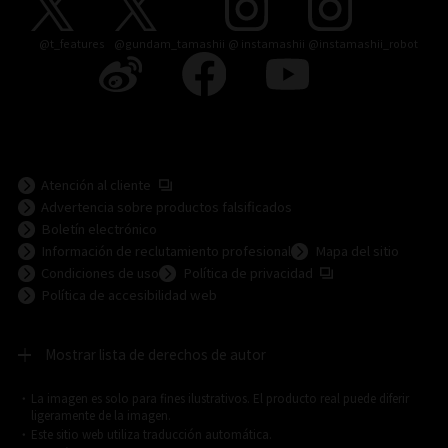
@t_features
@gundam_tamashii
@ instamashii
@instamashii_robot
(Se abre en una pestaña nueva)
Atención al cliente
Advertencia sobre productos falsificados
Boletín electrónico
Información de reclutamiento profesional
Mapa del sitio
(Se abre en una pesta
Condiciones de uso
Política de privacidad
Política de accesibilidad web
Mostrar lista de derechos de autor
La imagen es solo para fines ilustrativos. El producto real puede diferir
©ダイナミック企画
©石森プロ・東映
©創通・サンライズ
© 東映
ligeramente de la imagen.
© 東映アニメーション
© 東北新社
© 石森プロ/SMEビジュアルワークス・BT
Este sitio web utiliza traducción automática.
© 2001永井豪/ダイナミック企画・光子力研究所