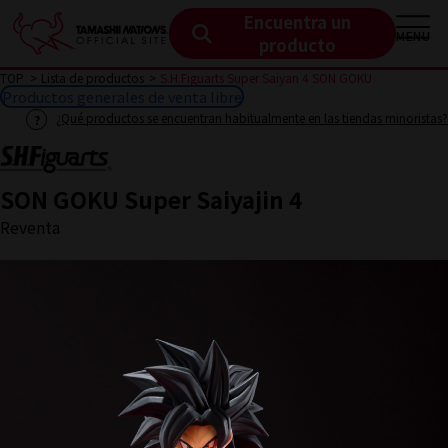
Encuentra un
MENU
producto
TOP
Lista de productos
S.H.Figuarts Super Saiyan 4 SON GOKU
Productos generales de venta libre
¿Qué productos se encuentran habitualmente en las tiendas minoristas?
SON GOKU Super Saiyajin 4
Reventa