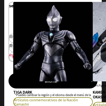
selecciona un idioma
Seleccione el idioma que desea utilizar para
navegar por el sitio.
日本語
English
简体中文
繁體中文
español
ahorrar
S.H.Figuarts (SHINKOCCHOU SEIHOU)
S.H.Figua
TIGA DARK
KAMEN
*Puedes cambiar la región y el idioma desde el menú de la
OKASHI
cabecera.
Artículos conmemorativos de la Nación
Tamashii
Artícul