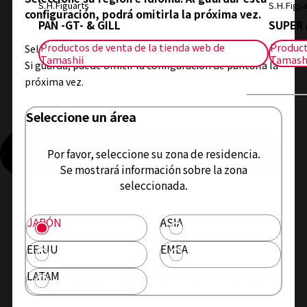
S.H.Figuarts
S.H.Figua
configuración, podrá omitirla la próxima vez.
PAN -GT- & GILL
SUPER 
Productos de venta de la tienda web de
Product
Seleccione el área en la que vive y su idioma.
Tamashii
Tamash
Si guarda, puede omitir la configuración de pantalla la
próxima vez.
Seleccione un área
Ver más productos relacionados
Por favor, seleccione su zona de residencia.
Se mostrará información sobre la zona
seleccionada.
JAPÓN
ASIA
EE.UU
EMEA
S.H.Figuarts producto relacionado
LATAM