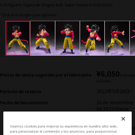
S.H.Figuarts Figura de Dragon Ball: Super Saiyan 4 SON GOKU
*Click en la imagen para agrandar
¥6,050
Precio de venta sugerido por el fabricante
(impuest
incluido)
2022年5月26日
~
Período de reserva
26 de noviembre
Fecha de lanzamiento
de 2022
liberar
Fecha de
lanzamiento
Usamos cookies para mejorar su experiencia en nuestro sitio web,
inicial: noviembr
para personalizar el contenido y los anuncios, para proporcionar
de 2021