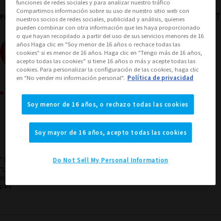
funciones de redes sociales y para analizar nuestro tráfico
Compartimos información sobre su uso de nuestro sitio web con
DRAGON BALL GT
From
nuestros socios de redes sociales, publicidad y análisis, quienes
pueden combinar con otra información que les haya proporcionado
o que hayan recopilado a partir del uso de sus servicios menores de 16
años Haga clic en "Soy menor de 16 años o rechace todas las
(Abrir ventana modal)
Ver el sitio de ventas
cookies" si es menor de 16 años. Haga clic en "Tengo más de 16 años,
acepto todas las cookies” si tiene 16 años o más y acepte todas las
cookies. Para personalizar la configuración de las cookies, haga clic
en "No vender mi información personal".
Política de privacidad
Área de compra de productos
Soy menor de 16 años, o rechazo todas las cookies
JAPÓN
ASIA
EE.UU
(Abrir ventana modal)
(Abrir ventana modal)
(Abrir ventana modal)
Soy mayor de 16 años, acepto todas las cookies
EMEA
LATAM
(Abrir ventana modal)
(Abrir ventana modal)
* La edad objetivo para este producto es de 15 años en adelante.
Do Not Sell My Personal Information
*La información listada es la información de lanzamiento en Japón. Consulte la
información del área de ventas para conocer la situación de las ventas en cada
país.