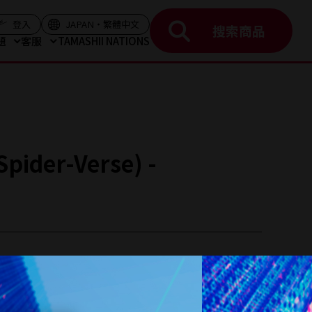
)
(顯示彈出視屏)
(顯示彈出視屏)
登入
JAPAN・繁體中文
搜索商品
題
客服
TAMASHII NATIONS
Spider-Verse) -
（含稅 / 不含運費及手續費）
定發售