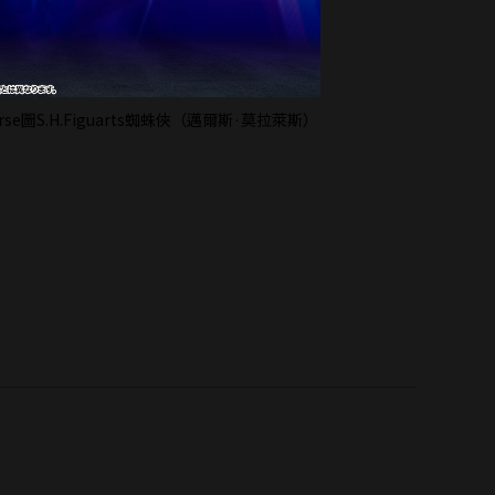
der-Verse圖S.H.Figuarts蜘蛛俠（邁爾斯·莫拉萊斯）