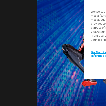
We use cook
media featu
media, adve
provided to
purpose of 
analyers und
“I am over 1
your cookie 
Do Not Se
Informati