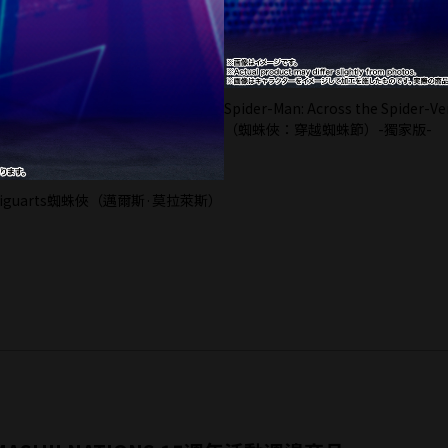
Spider-Man: Across the Spi
（蜘蛛俠：穿越蜘蛛節）-獨家版-
e圖S.H.Figuarts蜘蛛俠（邁爾斯·莫拉萊斯）