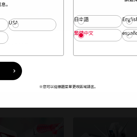
信息。
日本語
Englis
USA
繁體中文
españ
以通過滾動放大和縮小。
※您可以從標題菜單更改區域語言。