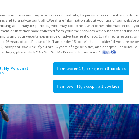
登場作品
SPIDER-MAN:
ies to improve your experience on our website, to personalize content and ads, to 
res and to analyze our traffic.We share information about your use of our website w
rtising and analytics partners, who may combine it with other information that yo
查看販
 them or that they have collected from your their services.We do not set and use coo
improving your website experience or advertisement or soc 16 ial media features or
er 16 years of age.Please click “I am under 16, or reject all cookies” if you are below
6, accept all cookies” if you are 16 years of age or older, and accept all cookies.T
settings, please click “Do Not Sell My Personal Information”.
隱私政策
可購買的地區
ll My Personal
I am under 16, or reject all cookies
on
JAPAN
ASIA
（顯示彈出視窗）
（顯示彈出視
I am over 16, accept all cookies
※本商品的適用年齡層為15歲以
※上述發售資訊僅適用於日本地區