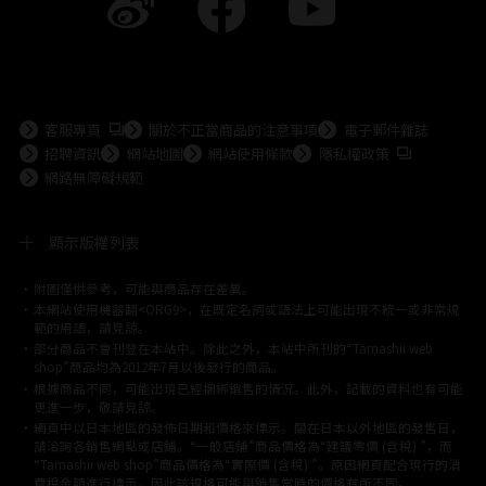
前往外部網站（將開啟新分頁）
客服專頁
關於不正當商品的注意事項
電子郵件雜誌
前往外部網站
招聘資訊
網站地圖
網站使用條款
隱私權政策
網路無障礙規範
顯示版權列表
附圖僅供參考，可能與商品存在差異。
©ダイナミック企画
©石森プロ・東映
©創通・サンライズ
© 東映
本網站使用機器翻<ORG9>，在既定名詞或語法上可能出現不統一或非常規
© 東映アニメーション
© 東北新社
© 石森プロ/SMEビジュアルワークス・BT
範的用語，請見諒。
© 2001永井豪/ダイナミック企画・光子力研究所
部分商品不會刊登在本站中。除此之外，本站中所刊的“Tamashii web
© 石森プロ・テレビ朝日・ADK EM・東映
shop”商品均為2012年7月以後發行的商品。
©ダイナミック企画・東映アニメーション
©創通・サンライズ・MBS
根據商品不同，可能出現已經捆綁銷售的情況。此外，記載的資料也有可能
© DANCOUGA Partner
©カラー/Project Eva.
更進一步，敬請見諒。
© 2001 石森プロ・テレビ朝日・ADK・東映
網頁中以日本地區的發佈日期和價格來標示。關在日本以外地區的發售日，
© Sammy2000© Sammy2001© Sammy2002
© NTV
請洽詢各銷售網點或店鋪。“一般店鋪”商品價格為“建議零價 (含稅) ”，而
©バード・スタジオ/集英社・東映アニメーション
© YAMASA
“Tamashii web shop”商品價格為“實際價 (含稅) ”。原因網頁配合現行的消
©車田正美/集英社・東映アニメーション
© Sammy 2001© Sammy 2002
費稅金額進行標示，因此該規格可能與銷售當時的價格有所不同。