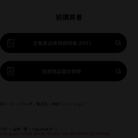
衹購買者
查看產品使用說明書 (PDF)
前往外部網站（將開啟新
回答商品調查問卷
©バード・スタジオ／集英社・東映アニメーション
TOP
品牌一覽
Figuarts系列
S.H.Figuarts SUPER SAIYAN TRUNKS -THE BOY FROM THE FUTURE-