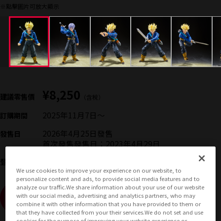
※點擊圖片可放大顯示
¥8,250
建議零售價
（含稅）
2025年11月7日
〜
訂購期間
2026年4月25日
發售
發售日
首次發售發售日：2023年4月29日
龍珠Z
登場作品
We use cookies to improve your experience on our website, to
personalize content and ads, to provide social media features and to
analyze our traffic.We share information about your use of our website
with our social media, advertising and analytics partners, who may
（顯示彈出視窗）
查看販售網站
combine it with other information that you have provided to them or
that they have collected from your their services.We do not set and use
cookies for the purpose of improving your website experience or