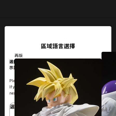
關閉
龍珠Z相關商品
區域語言選擇
再版
選擇您所在的地區和語言。保存後，下次可以跳過顯
示設置。
Please select the area you live in and your language.
If you save, you can skip the display settings from the
next time.
選擇區域