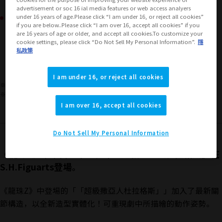
advertisement or soc 16 ial media features or web access analyers
可購買的地區
under 16 years of age.Please click “I am under 16, or reject all cookies”
if you are below..Please click “I am over 16, accept all cookies” if you
are 16 years of age or older, and accept all cookies.To customize your
cookie settings, please click “Do Not Sell My Personal Information”.
隱
JAPAN
ASIA
USA
（顯示彈出視窗）
（顯示彈出視窗）
（顯示彈出視窗）
私政策
EMEA
LATAM
（顯示彈出視窗）
（顯示彈出視窗）
I am under 16, or reject all cookies
※本商品的適用年齡層為15歲以上人士。
※上述發售資訊僅適用於日本地區，日本以外地區的販售情況，請查詢各地區資訊。
I am over 16, accept all cookies
Do Not Sell My Personal Information
《龍珠Z》中來自未來的少年「超級撒亞人杜拉格斯」在
S.H.Figuarts登場。
《龍珠Z》中登場的「「超級撒亞人杜拉格斯」」加入了最新關
節構造，以全新造型實體化！可重現劇中所描繪的動作姿勢。