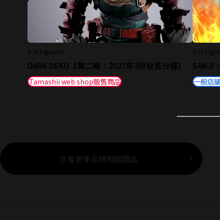
S.H.Figuarts
S.H.Figua
DARK DEKU【第二輪：2027年3月發售分鐘】
SANJI 
Tamashii web shop販售商品
一般店
查看更多品牌相關商品