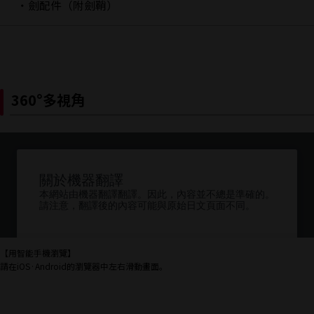
・劍配件（附劍鞘）
360°多視角
【用智能手機瀏覽】
請在iOS·Android的瀏覽器中左右滑動畫面。