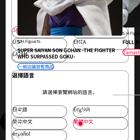
請選擇您居住的地區。
顯示選定區域的信息。
JAPAN
ASIA
S.H.Figua
S.H.Figuarts
USA
EMEA
FULL P
SUPER SAIYAN SON GOHAN -THE FIGHTER
Tamash
LATAM
WHO SURPASSED GOKU-
一般店舖發售商品
選擇語言
請選擇瀏覽網站的語言。
日本語
English
简体中文
繁體中文
查看更多同作品的相關商品
español