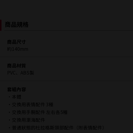
商品規格
商品尺寸
約140mm
商品材質
PVC、ABS製
套組內容
・本體
・交換用表情配件 3種
・交換用手腕配件 左右各5種
・交換用瀏海配件
・普通狀態的杜拉格斯頭部配件（附表情配件）