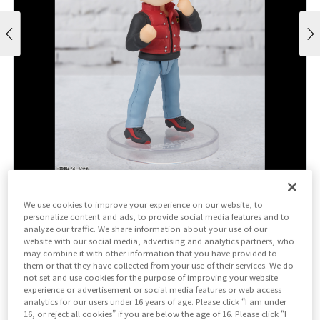
We use cookies to improve your experience on our website, to
販売価格
personalize content and ads, to provide social media features and to
¥2,970
analyze our traffic. We share information about your use of our
¥2,700
（税10%込)
(税抜)
website with our social media, advertising and analytics partners, who
may combine it with other information that you have provided to
発売日
them or that they have collected from your use of their services. We do
not set and use cookies for the purpose of improving your website
2022年11月26日
experience or advertisement or social media features or web access
analytics for our users under 16 years of age. Please click “I am under
16, or reject all cookies” if you are below the age of 16. Please click “I