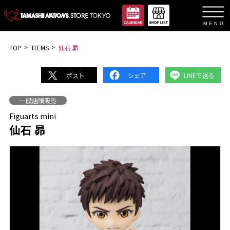
languag
TOP
ITEMS
仙石 昴
ポスト
シェア
LINEで送る
一般店頭販売
Figuarts mini
仙石 昴