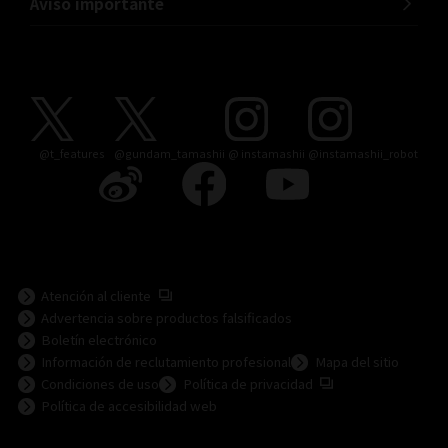
Aviso importante
@t_features
@gundam_tamashii
@ instamashii
@instamashii_robot
(Se abre en una pestaña nueva)
Atención al cliente
Advertencia sobre productos falsificados
Boletín electrónico
Información de reclutamiento profesional
Mapa del sitio
(Se abre en una pesta
Condiciones de uso
Política de privacidad
Política de accesibilidad web