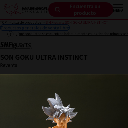
Encuentra un
MENU
producto
TOP
Lista de productos
S.H.Figuarts SON GOKU ULTRA INSTINCT
Productos generales de venta libre
¿Qué productos se encuentran habitualmente en las tiendas minoristas?
SON GOKU ULTRA INSTINCT
Reventa