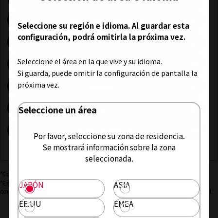
(Se abre en una pest
PUNTO TAMASHII OSAKA
Seleccione su región e idioma. Al guardar esta
configuración, podrá omitirla la próxima vez.
(Se abre en una pestaña nuev
Amiami
Seleccione el área en la que vive y su idioma.
(Se abre en una pestaña nueva
EDION
Si guarda, puede omitir la configuración de pantalla la
próxima vez.
(Se abre en una pestaña nuev
Sofmap
(Se abre en una pestaña nue
Bic Camera
Seleccione un área
(Se abre en una pestaña
Cámara Yodobashi
Por favor, seleccione su zona de residencia.
Se mostrará información sobre la zona
seleccionada.
*Consulte el estado de las ventas en cada sitio. Puede que esté agotado.
*Este producto podrá venderse a través de varios canales de venta o con
JAPÓN
ASIA
condiciones modificadas en el futuro tanto a nivel nacional como internacional.
EE.UU
EMEA