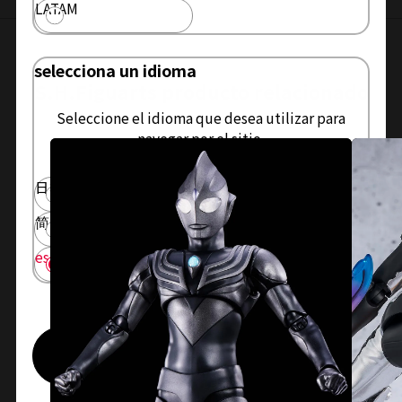
LATAM
selecciona un idioma
S.H.Figuarts producto relacionado
Seleccione el idioma que desea utilizar para
navegar por el sitio.
日本語
English
简体中文
繁體中文
español
ahorrar