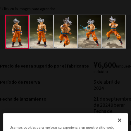
*Click en la imagen para agrandar
¥6,600
Precio de venta sugerido por el fabricante
(impuest
incluido)
5 de abril de
Período de reserva
2024
~
21 de septiembr
Fecha de lanzamiento
de 2024
liberar
Fecha de
lanzamiento
inicial: 18 de abri
Usamos cookies para mejorar su experiencia en nuestro sitio web,
de 2020