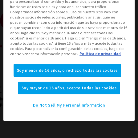
para personalizar el contenido y los anuncios, para proporcionar
funciones de redes sociales y para analizar nuestro tráfico
Compartimos información sobre su uso de nuestro sitio web con
nuestros socios de redes sociales, publicidad y análisis, quienes
(Abrir ventana modal)
Ver el sitio de ventas
pueden combinar con otra información que les haya proporcionado
o que hayan recopilado a partir del uso de sus servicios menores de 16
años Haga clic en "Soy menor de 16 años o rechace todas las
cookies" si es menor de 16 años. Haga clic en "Tengo más de 16 años,
acepto todas las cookies” si tiene 16 años o más y acepte todas las
Área de compra de productos
cookies. Para personalizar la configuración de las cookies, haga clic
en "No vender mi información personal".
Política de privacidad
JAPÓN
ASIA
EE.UU
(Abrir ventana modal)
(Abrir ventana modal)
(Abrir ventana modal)
Soy menor de 16 años, o rechazo todas las cookies
EMEA
LATAM
(Abrir ventana modal)
(Abrir ventana modal)
* La edad objetivo para este producto es de 15 años en adelante.
Soy mayor de 16 años, acepto todas las cookies
*La información listada es la información de lanzamiento en Japón. Consulte la
información del área de ventas para conocer la situación de las ventas en cada
país.
Do Not Sell My Personal Information