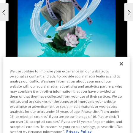
We use cookies to improve your experience on our website, to
personalize content and ads, to provide social media features and to
analyze our traffic. We share information about your use of our
販売価格
website with our social media, advertising and analytics partners, who
¥14,300
may combine it with other information that you have provided to
¥13,000
（税10%込)
(税抜)
them or that they have collected from your use of their services. We do
not set and use cookies for the purpose of improving your website
experience or advertisement or social media features or web access
発売日
analytics for our users under 16 years of age. Please click “I am under
2026年06月27日
16, or reject all cookies” if you are below the age of 16. Please click “I
am over 16, accept all cookies” if you are 16 years of age or older, and
accept all cookies. To customize your cookie settings, please click “Do
Not Sell My Personal Information”.
Privacy Policy