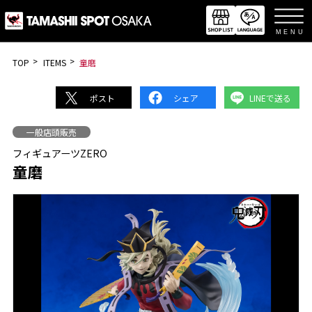
languag
TOP
ITEMS
童磨
ポスト
シェア
LINEで送る
一般店頭販売
フィギュアーツZERO
童磨